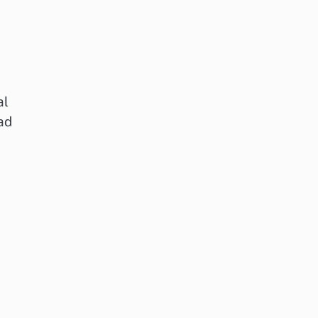
al
ad