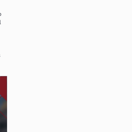
o
l
s